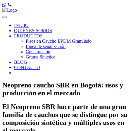
Toggle
navigation
INICIO
QUIENES SOMOS
PRODUCTOS
Pisos en Caucho EPDM Granulado
Linea de señalización
Construcción
Grama Sintética
BLOG
CONTACTO
Neopreno caucho SBR en Bogotá: usos y
producción en el mercado
El Neopreno SBR hace parte de una gran
familia de cauchos que se distingue por su
composición sintética y múltiples usos en
el mercado.